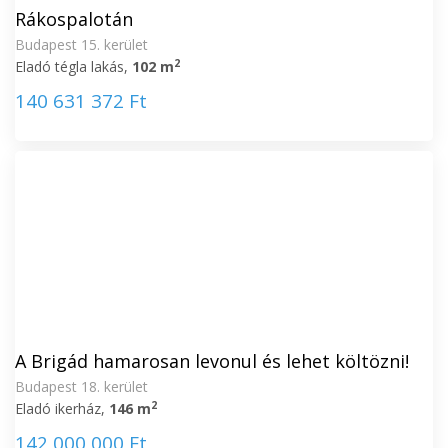
Rákospalotán
Budapest 15. kerület
2
Eladó tégla lakás,
102 m
140 631 372 Ft
A Brigád hamarosan levonul és lehet költözni!
Budapest 18. kerület
2
Eladó ikerház,
146 m
142 000 000 Ft