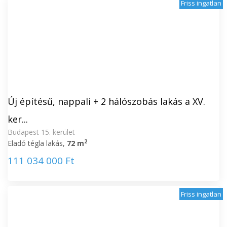
Friss ingatlan
Új építésű, nappali + 2 hálószobás lakás a XV.
ker...
Budapest 15. kerület
2
Eladó tégla lakás,
72 m
111 034 000 Ft
Friss ingatlan