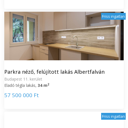
Friss ingatlan
Parkra néző, felújított lakás Albertfalván
Budapest 11. kerület
2
Eladó tégla lakás,
34 m
57 500 000 Ft
Friss ingatlan