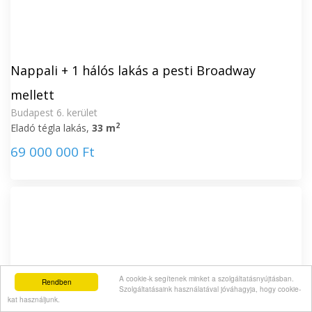
Nappali + 1 hálós lakás a pesti Broadway
mellett
Budapest 6. kerület
2
Eladó tégla lakás,
33 m
69 000 000 Ft
A cookie-k segítenek minket a szolgáltatásnyújtásban.
Rendben
Szolgáltatásaink használatával jóváhagyja, hogy cookie-
kat használjunk.