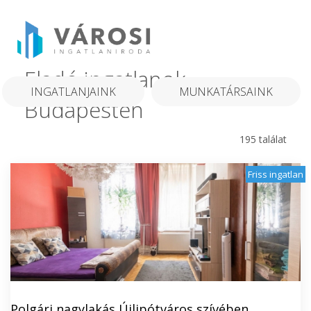
Eladó ingatlanok
INGATLANJAINK
MUNKATÁRSAINK
Budapesten
195 találat
Friss ingatlan
Polgári nagylakás Újlipótváros szívében