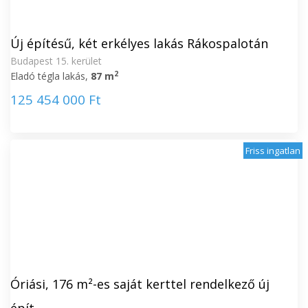
Új építésű, két erkélyes lakás Rákospalotán
Budapest 15. kerület
2
Eladó tégla lakás,
87 m
125 454 000 Ft
Friss ingatlan
Óriási, 176 m²-es saját kerttel rendelkező új