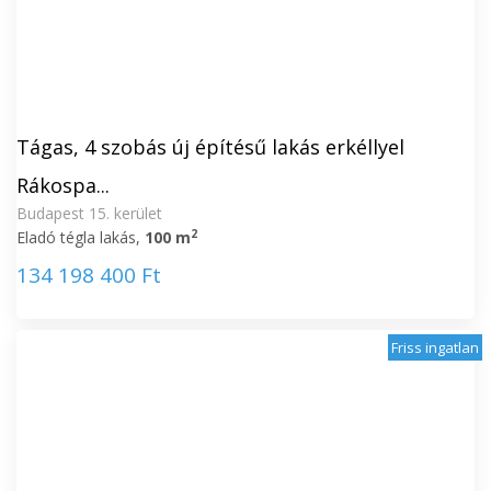
Tágas, 4 szobás új építésű lakás erkéllyel
Rákospa...
Budapest 15. kerület
2
Eladó tégla lakás,
100 m
134 198 400 Ft
Friss ingatlan