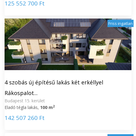
125 552 700 Ft
Friss ingatlan
4 szobás új építésű lakás két erkéllyel
Rákospalot...
Budapest 15. kerület
2
Eladó tégla lakás,
100 m
142 507 260 Ft