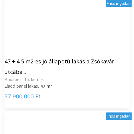
Friss ingatlan
47 + 4,5 m2-es jó állapotú lakás a Zsókavár
utcába...
Budapest 15. kerület
2
Eladó panel lakás,
47 m
57 900 000 Ft
Friss ingatlan