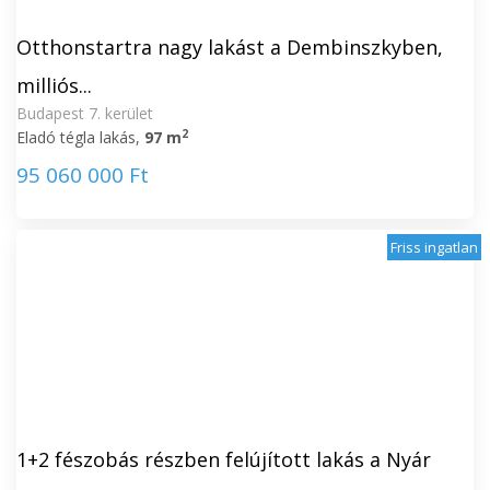
Otthonstartra nagy lakást a Dembinszkyben,
milliós...
Budapest 7. kerület
2
Eladó tégla lakás,
97 m
95 060 000 Ft
Friss ingatlan
1+2 fészobás részben felújított lakás a Nyár