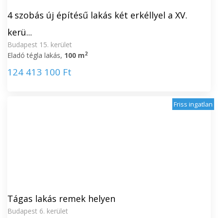
4 szobás új építésű lakás két erkéllyel a XV.
kerü...
Budapest 15. kerület
2
Eladó tégla lakás,
100 m
124 413 100 Ft
Friss ingatlan
Tágas lakás remek helyen
Budapest 6. kerület