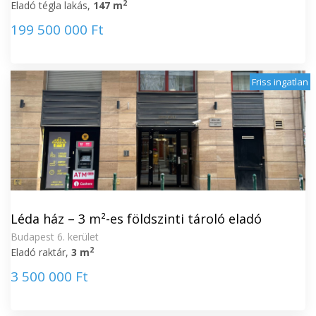
2
Eladó tégla lakás,
147 m
199 500 000 Ft
Friss ingatlan
Léda ház – 3 m²-es földszinti tároló eladó
Budapest 6. kerület
2
Eladó raktár,
3 m
3 500 000 Ft