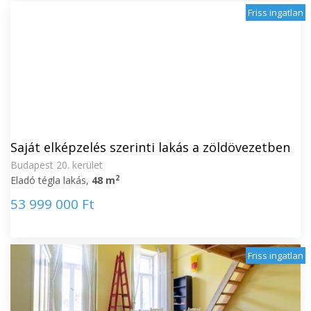
Friss ingatlan
Saját elképzelés szerinti lakás a zöldövezetben
Budapest 20. kerület
2
Eladó tégla lakás,
48 m
53 999 000 Ft
Friss ingatlan