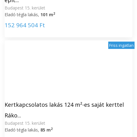
épít...
Budapest 15. kerület
2
Eladó tégla lakás,
101 m
152 964 504 Ft
Friss ingatlan
Kertkapcsolatos lakás 124 m²-es saját kerttel
Ráko...
Budapest 15. kerület
2
Eladó tégla lakás,
85 m